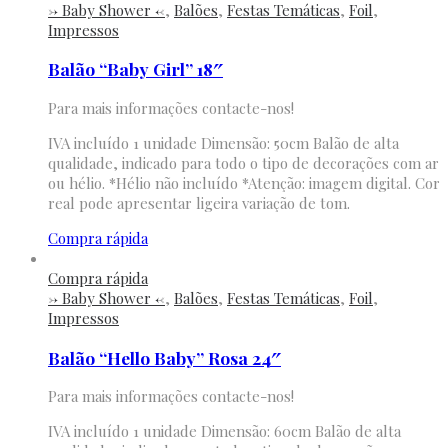
-> Baby Shower <-
,
Balões
,
Festas Temáticas
,
Foil
,
Impressos
Balão “Baby Girl” 18″
Para mais informações contacte-nos!
IVA incluído 1 unidade Dimensão: 50cm Balão de alta
qualidade, indicado para todo o tipo de decorações com ar
ou hélio. *Hélio não incluído *Atenção: imagem digital. Cor
real pode apresentar ligeira variação de tom.
Compra rápida
Compra rápida
-> Baby Shower <-
,
Balões
,
Festas Temáticas
,
Foil
,
Impressos
Balão “Hello Baby” Rosa 24″
Para mais informações contacte-nos!
IVA incluído 1 unidade Dimensão: 60cm Balão de alta