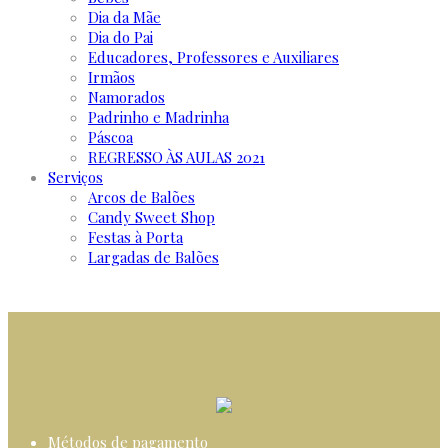
Dia da Mãe
Dia do Pai
Educadores, Professores e Auxiliares
Irmãos
Namorados
Padrinho e Madrinha
Páscoa
REGRESSO ÀS AULAS 2021
Serviços
Arcos de Balões
Candy Sweet Shop
Festas à Porta
Largadas de Balões
Métodos de pagamento