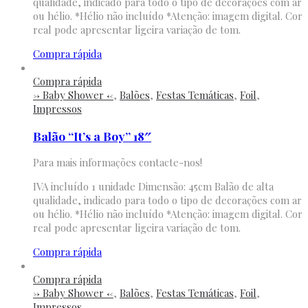
qualidade, indicado para todo o tipo de decorações com ar
ou hélio. *Hélio não incluído *Atenção: imagem digital. Cor
real pode apresentar ligeira variação de tom.
Compra rápida
Compra rápida
-> Baby Shower <-
,
Balões
,
Festas Temáticas
,
Foil
,
Impressos
Balão “It’s a Boy” 18″
Para mais informações contacte-nos!
IVA incluído 1 unidade Dimensão: 45cm Balão de alta
qualidade, indicado para todo o tipo de decorações com ar
ou hélio. *Hélio não incluído *Atenção: imagem digital. Cor
real pode apresentar ligeira variação de tom.
Compra rápida
Compra rápida
-> Baby Shower <-
,
Balões
,
Festas Temáticas
,
Foil
,
Impressos