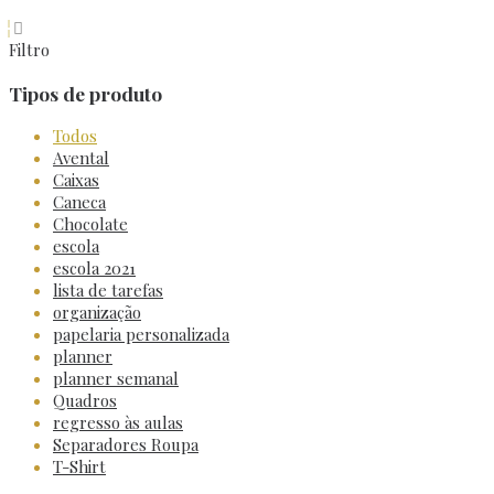
Filtro
Tipos de produto
Todos
Avental
Caixas
Caneca
Chocolate
escola
escola 2021
lista de tarefas
organização
papelaria personalizada
planner
planner semanal
Quadros
regresso às aulas
Separadores Roupa
T-Shirt