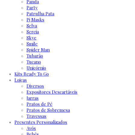
Panda
Party
Patrulha Pata
Pj Masks
Selva
Sereia
Skye
Smile
Spider Man
Tubarão
Tucano
Unicórnio
Kits Ready To Go
Loiças
Diversos
Expositores Descartáveis
Jarras
Pratos de Pé
Pratos de Sobremesa
Travessas
Presentes Personalizados
Avós
Bebés