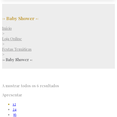
-> Baby Shower <-
Início
>
Loja Online
>
Festas Temáticas
>
-> Baby Shower <-
A mostrar todos os 6 resultados
Apresentar
12
24
36