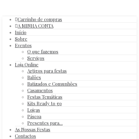
Carrinho de compras
A MINHA CONTA
Início
Sobre
Eventos
O que fazemos
Serviços
Loja Online
Artigos para festas
Balões
Batizados e Comunhões
Casamentos
Festas Temáticas
Kits Ready to go
Loiças
Páscoa
Presentes para…
As Nossas Festas
Contactos