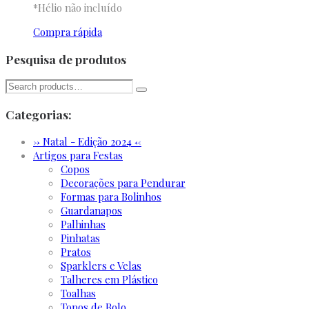
*Hélio não incluído
Compra rápida
Pesquisa de produtos
Categorias:
-> Natal - Edição 2024 <-
Artigos para Festas
Copos
Decorações para Pendurar
Formas para Bolinhos
Guardanapos
Palhinhas
Pinhatas
Pratos
Sparklers e Velas
Talheres em Plástico
Toalhas
Topos de Bolo