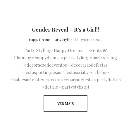
Gender Reveal – It’s a Girl!!
by
Happy Dreams - Party Styling
Agosto 27, 2024
Party Stylling: Happy Dreams – Events &
Planning#happydrems #partystyling #partystyling
#decoracaodeeventos #decoracaodefestas
#festasportuguesas #festascriativas #baloes
#baloesartelatex #decor #cenariodefesta #partydetails
#details #partystylistpt
VER MAIS