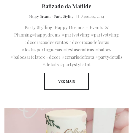
Batizado da Matilde
by
Happy Dreams - Party Styling
Agosto 27, 2024
Party Stylling: Happy Dreams – Events &
Planning#happydrems #partystyling #partystyling
#decoracaodeeventos #decoracaodefestas
#festasportuguesas #festascriativas #baloes
#baloesartelatex #decor #cenariodefesta #partydetails
#details #partystylistpt
VER MAIS