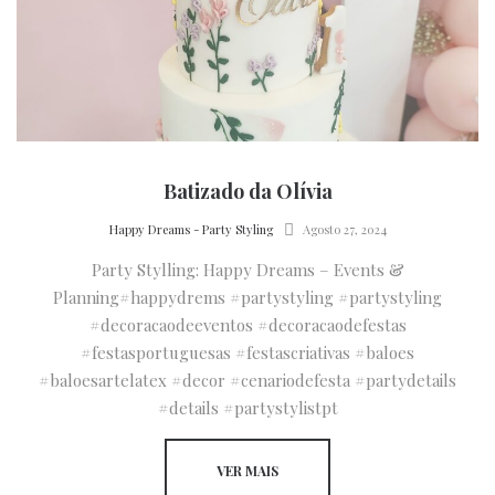
Batizado da Olívia
by
Happy Dreams - Party Styling
Agosto 27, 2024
Party Stylling: Happy Dreams – Events &
Planning#happydrems #partystyling #partystyling
#decoracaodeeventos #decoracaodefestas
#festasportuguesas #festascriativas #baloes
#baloesartelatex #decor #cenariodefesta #partydetails
#details #partystylistpt
VER MAIS