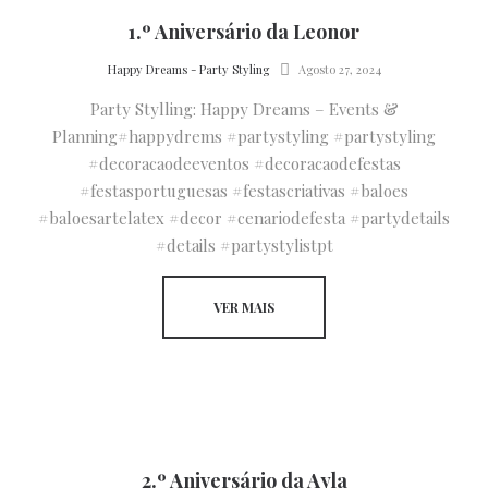
1.º Aniversário da Leonor
by
Happy Dreams - Party Styling
Agosto 27, 2024
Party Stylling: Happy Dreams – Events &
Planning#happydrems #partystyling #partystyling
#decoracaodeeventos #decoracaodefestas
#festasportuguesas #festascriativas #baloes
#baloesartelatex #decor #cenariodefesta #partydetails
#details #partystylistpt
VER MAIS
2.º Aniversário da Ayla