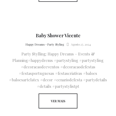
Baby Shower Vicente
by
Happy Dreams - Party Styling
Agosto 27, 2024
Party Stylling: Happy Dreams – Events &
Planning#happydrems #partystyling #partystyling
#decoracaodeeventos #decoracaodefestas
#festasportuguesas #festascriativas #baloes
#baloesartelatex #decor #cenariodefesta #partydetails
#details #partystylistpt
VER MAIS