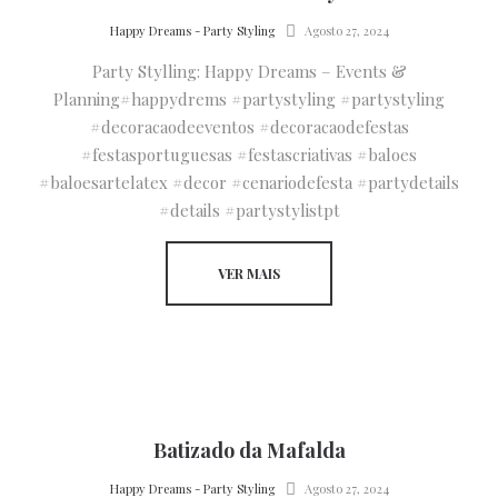
by
Happy Dreams - Party Styling
Agosto 27, 2024
Party Stylling: Happy Dreams – Events &
Planning#happydrems #partystyling #partystyling
#decoracaodeeventos #decoracaodefestas
#festasportuguesas #festascriativas #baloes
#baloesartelatex #decor #cenariodefesta #partydetails
#details #partystylistpt
VER MAIS
Batizado da Mafalda
by
Happy Dreams - Party Styling
Agosto 27, 2024