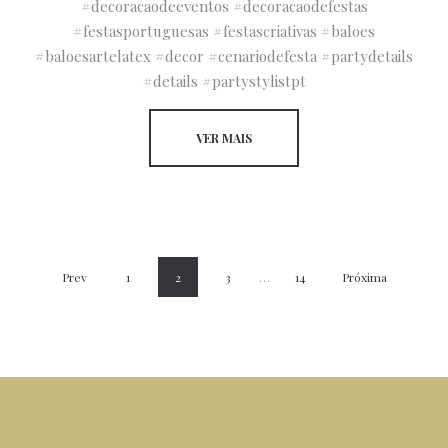
#decoracaodeeventos #decoracaodefestas
#festasportuguesas #festascriativas #baloes
#baloesartelatex #decor #cenariodefesta #partydetails
#details #partystylistpt
VER MAIS
Prev
1
2
3
…
14
Próxima