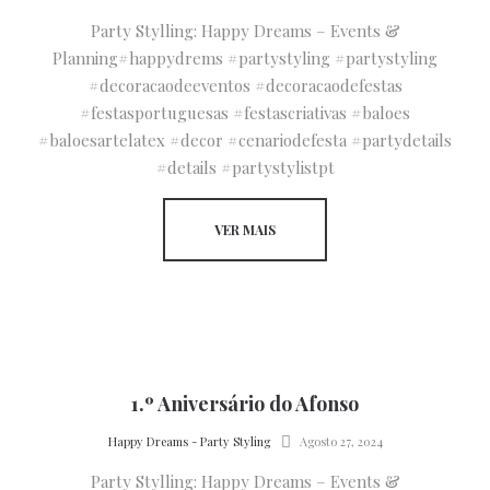
Party Stylling: Happy Dreams – Events &
Planning#happydrems #partystyling #partystyling
#decoracaodeeventos #decoracaodefestas
#festasportuguesas #festascriativas #baloes
#baloesartelatex #decor #cenariodefesta #partydetails
#details #partystylistpt
VER MAIS
1.º Aniversário do Afonso
by
Happy Dreams - Party Styling
Agosto 27, 2024
Party Stylling: Happy Dreams – Events &