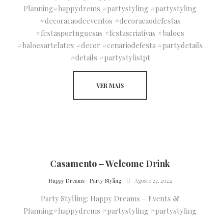
Planning#happydrems #partystyling #partystyling
#decoracaodeeventos #decoracaodefestas
#festasportuguesas #festascriativas #baloes
#baloesartelatex #decor #cenariodefesta #partydetails
#details #partystylistpt
VER MAIS
Casamento – Welcome Drink
by
Happy Dreams - Party Styling
Agosto 27, 2024
Party Stylling: Happy Dreams – Events &
Planning#happydrems #partystyling #partystyling