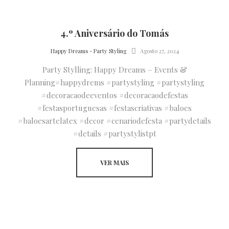
4.º Aniversário do Tomás
by
Happy Dreams - Party Styling
Agosto 27, 2024
Party Stylling: Happy Dreams – Events &
Planning#happydrems #partystyling #partystyling
#decoracaodeeventos #decoracaodefestas
#festasportuguesas #festascriativas #baloes
#baloesartelatex #decor #cenariodefesta #partydetails
#details #partystylistpt
VER MAIS